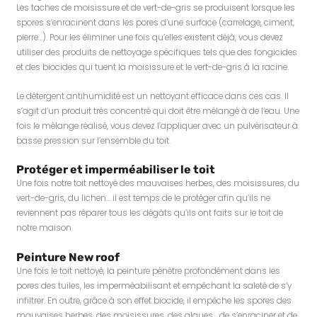
Les taches de moisissure et de vert-de-gris se produisent lorsque les
spores s’enracinent dans les pores d’une surface (carrelage, ciment,
pierre…). Pour les éliminer une fois qu’elles existent déjà, vous devez
utiliser des produits de nettoyage spécifiques tels que des fongicides
et des biocides qui tuent la moisissure et le vert-de-gris à la racine.
Le détergent antihumidité est un nettoyant efficace dans ces cas. Il
s’agit d’un produit très concentré qui doit être mélangé à de l’eau. Une
fois le mélange réalisé, vous devez l’appliquer avec un pulvérisateur à
basse pression sur l’ensemble du toit.
Protéger et imperméabiliser le toit
Une fois notre toit nettoyé des mauvaises herbes, des moisissures, du
vert-de-gris, du lichen… il est temps de le protéger afin qu’ils ne
reviennent pas réparer tous les dégâts qu’ils ont faits sur le toit de
notre maison.
Peinture New roof
Une fois le toit nettoyé, la peinture pénètre profondément dans les
pores des tuiles, les imperméabilisant et empêchant la saleté de s’y
infiltrer. En outre, grâce à son effet biocide, il empêche les spores des
mauvaises herbes, des moisissures, des algues… de s’enraciner et de