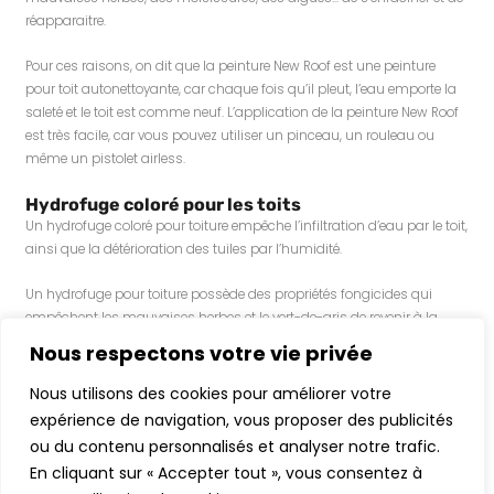
réapparaitre.
Pour ces raisons, on dit que la peinture New Roof est une peinture
pour toit autonettoyante, car chaque fois qu’il pleut, l’eau emporte la
saleté et le toit est comme neuf. L’application de la peinture New Roof
est très facile, car vous pouvez utiliser un pinceau, un rouleau ou
même un pistolet airless.
Hydrofuge coloré pour les toits
Un hydrofuge coloré pour toiture empêche l’infiltration d’eau par le toit,
ainsi que la détérioration des tuiles par l’humidité.
Un hydrofuge pour toiture possède des propriétés fongicides qui
empêchent les mauvaises herbes et le vert-de-gris de revenir à la
surface de votre toit. Il s’adapte à tout type de toiture, qu’il s’agisse
Nous respectons votre vie privée
d’ardoise, de fibrociment, de tuile, de béton… car il pénètre dans les
pores des matériaux et peut également être coloré : gris, brun, tuile,
Nous utilisons des cookies pour améliorer votre
argile, cuir, noir… afin que votre toiture conserve son aspect d’origine.
expérience de navigation, vous proposer des publicités
ou du contenu personnalisés et analyser notre trafic.
En cliquant sur « Accepter tout », vous consentez à
Facebook
X